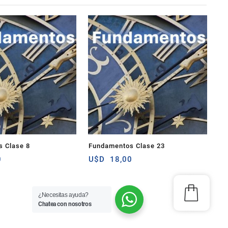
 Clase 8
Fundamentos Clase 23
0
U$D
18,00
¿Necesitas ayuda?
Chatea con nosotros