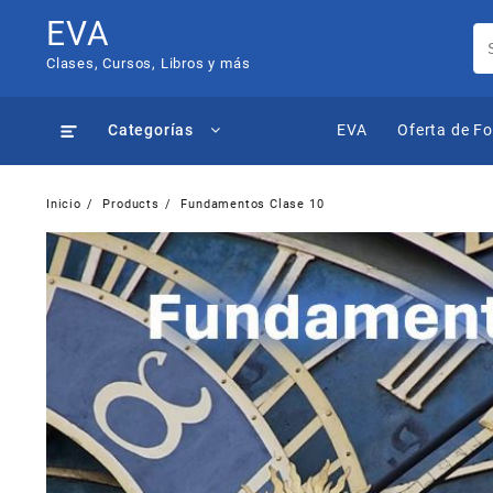
Saltar
EVA
al
contenido
Clases, Cursos, Libros y más
Categorías
EVA
Oferta de F
Inicio
Products
Fundamentos Clase 10