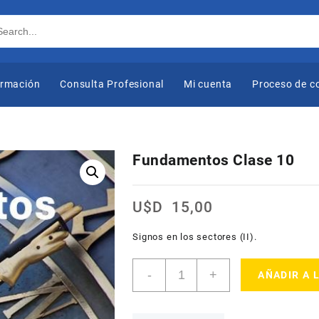
ormación
Consulta Profesional
Mi cuenta
Proceso de 
Fundamentos Clase 10
U$D
15,00
Signos en los sectores (II).
Cantidad
-
+
AÑADIR A 
Fundamentos
Clase
10