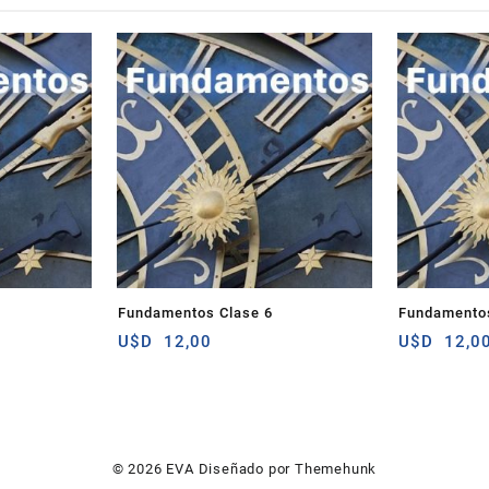
8
Fundamentos Clase 6
Fundamentos
U$D
12,00
U$D
12,0
© 2026
EVA
Diseñado por
Themehunk