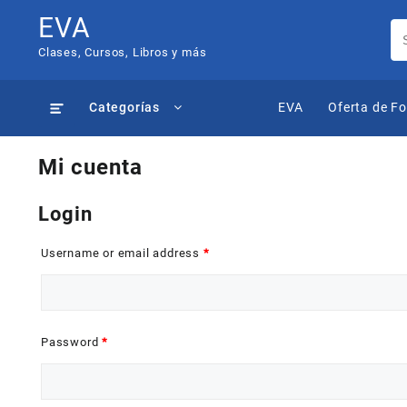
Saltar
EVA
al
contenido
Clases, Cursos, Libros y más
Categorías
EVA
Oferta de F
Mi cuenta
Login
Username or email address
*
Password
*