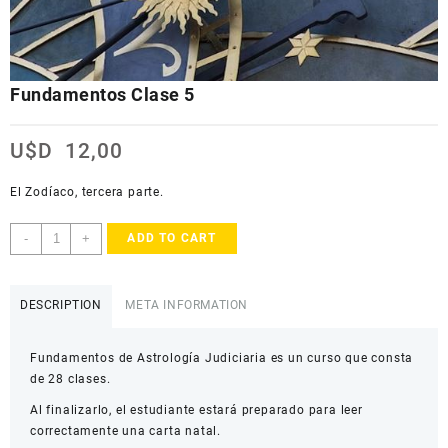
Fundamentos Clase 5
U$D
12,00
El Zodíaco, tercera parte.
Fundamentos
-
+
ADD TO CART
Clase
5
quantity
DESCRIPTION
META INFORMATION
Fundamentos de Astrología Judiciaria es un curso que consta
de 28 clases.
Al finalizarlo, el estudiante estará preparado para leer
correctamente una carta natal.